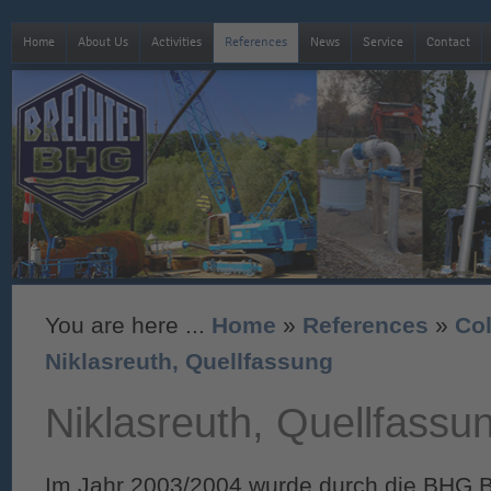
Home
About Us
Activities
References
News
Service
Contact
You are here ...
Home
»
References
»
Col
Niklasreuth, Quellfassung
Niklasreuth, Quellfassu
Im Jahr 2003/2004 wurde durch die BHG B